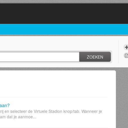
ZOEKEN
gaan?
ij en selecteer de Virtuele Stadion knop/tab. Wanneer je
eam dat je aanmoe...