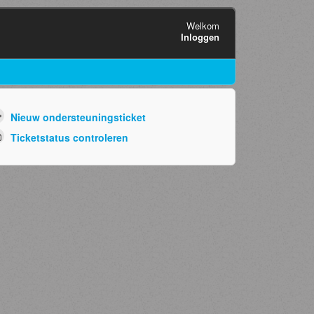
Welkom
Inloggen
Nieuw ondersteuningsticket
Ticketstatus controleren