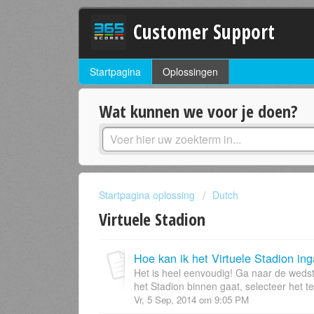
Customer Support
Startpagina
Oplossingen
Wat kunnen we voor je doen?
Startpagina oplossing
Dutch
Virtuele Stadion
Hoe kan ik het Virtuele Stadion in
Het is heel eenvoudig! Ga naar de wedstr
het Stadion binnen gaat, selecteer het t
Vr, 5 Sep, 2014 om 9:05 PM