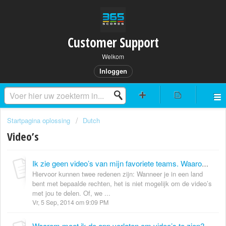
Customer Support
Welkom
Inloggen
Startpagina oplossing
Dutch
Video’s
Ik zie geen video’s van mijn favoriete teams. Waarom niet?
Hiervoor kunnen twee redenen zijn: Wanneer je in een land
bent met bepaalde rechten, het is niet mogelijk om de video’s
met jou te delen. Of, we ...
Vr, 5 Sep, 2014 om 9:09 PM
Waarom moet ik de app verlaten om video’s te zien?